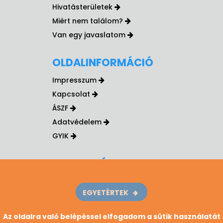
Hivatásterületek
Miért nem találom?
Van egy javaslatom
OLDALINFORMÁCIÓ
Impresszum
Kapcsolat
ÁSZF
Adatvédelem
GYIK
NEKED SZÓL
Pont téged keresünk?
EGYETÉRTEK
Vélemény
Az oldalra való belépéssel elfogadom a sütik használatát