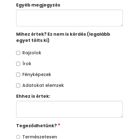
Egyéb megjegyzés
Mihez értek? Ez nem is kérdés (legalább
egyet tölts ki)
Rajzolok
Írok
Fényképezek
Adatokat elemzek
Ehhez is értek:
Tegeződhetünk?
Természetesen