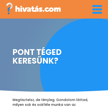
Menü
PONT TÉGED
KERESÜNK?
Megtisztelsz, de tényleg. Gondolom láttad,
milyen sok és sokféle munka van az